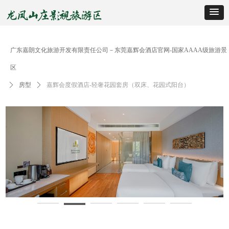
广东嘉朗文化旅游开发有限责任公司－东莞嘉辉会酒店官网-国家AAAA级旅游景
区
ꄲ
房型
ꄲ
嘉辉会度假酒店-轻奢花园套房（双床、花园式阳台）