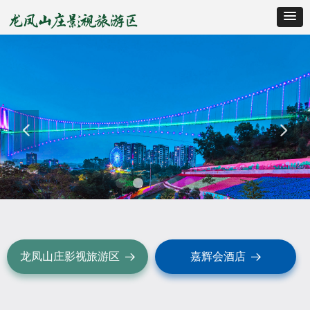
넳
넲
龙凤山庄影视旅游区
嘉辉会酒店
뀠
뀠