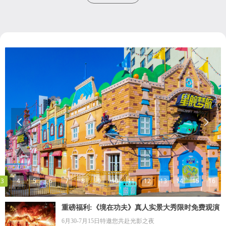
넳
넲
3
4
5
6
7
8
9
10
11
12
13
14
15
16
重磅福利:《境在功夫》真人实景大秀限时免费观演
6月30-7月15日特邀您共赴光影之夜