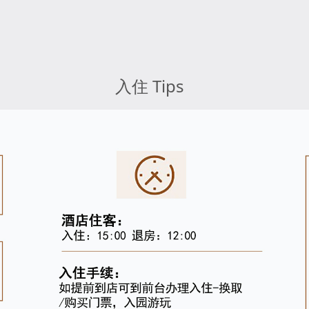
房
入住 Tips