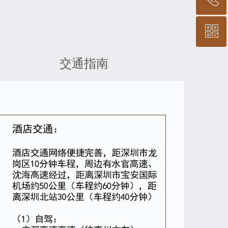
房
ꀥ
400-001-8887
交通指南
微信二维码