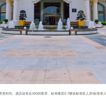
尚。酒店设有近300间客房，标准楼层4-7楼设标准双人房/标准单人房..