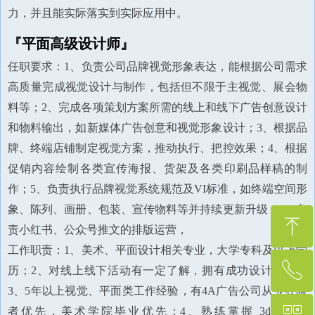
力，并且能实际落实到实际应用中。
『平面高级设计师』
任职要求：1、负责公司品牌视觉形象表达，能根据公司需求
高质量完成视觉设计与制作，包括但不限于主视觉、展会物
料等；2、完成各项策划方案所需的线上和线下广告创意设计
和物料输出，如新媒体广告创意和视觉形象设计；3、根据品
牌、终端店铺制定视觉方案，推动执行、把控效果；4、根据
促销内容绘制各类宣传海报、货架及各类印刷品样稿的制
作；5、负责执行品牌视觉系统规范及VI标准，如终端空间形
象、陈列、画册、包装、宣传物料等并持续更新升级；6、负
ꁸ
责小红书、公众号推文的排版运营，
工作职责：1、美术、平面设计相关专业，大学专科及以上学
ꂅ
回到顶部
历；2、对线上线下活动有一定了解，拥有成功设计案例；
3、5年以上视觉、平面类工作经验，有4A广告公司从业经验
ꀥ
者优先，美术学院毕业优先；4、熟练掌握 3dsmax、
400-001-8887