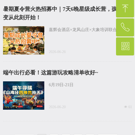
ꁸ
暑期夏令营火热招募中｜7天6晚星级成长营，孩子蜕
变从此刻开始！
ꂅ
回到顶部
嘉辉会酒店×龙凤山庄×大象培训联合运营
ꀥ
400-001-8887
2026-06-26
넶
66
微信二维码
端午出行必看！这篇游玩攻略清单收好~
6月19日-21日
2026-06-20
넶
61