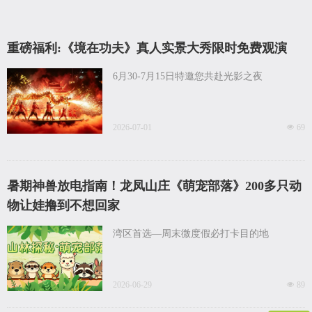
重磅福利:《境在功夫》真人实景大秀限时免费观演
6月30-7月15日特邀您共赴光影之夜
2026-07-01
넶
69
暑期神兽放电指南！龙凤山庄《萌宠部落》200多只动
物让娃撸到不想回家
湾区首选—周末微度假必打卡目的地
2026-06-29
넶
89