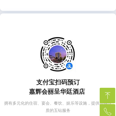
支付
宝扫码预订
嘉辉会丽呈华廷酒店
ꁸ
拥有多元化的住宿、宴会、餐饮、娱乐等设施，提供高端优
质的五钻服务
ꂅ
回到顶部