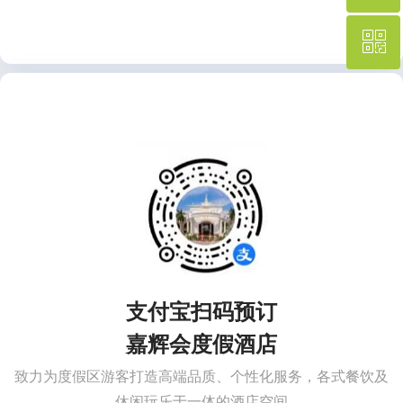
ꀥ
在线预订中心
400-001-8887
微信二维码
支付
宝扫码预订
嘉辉会度假酒店
致力为度假区游客打造高端品质、个性化服务，各式餐饮及
休闲玩乐于一体的酒店空间