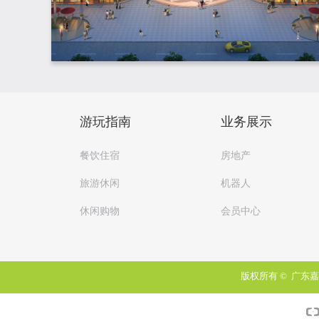
游玩指南
业务展示
餐饮住宿
房地产
旅游休闲
机器人
休闲购物
会员中心
版权所有 © 
广东嘉