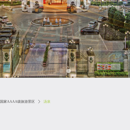
国家AAAA级旅游景区
ꄲ
汤泉