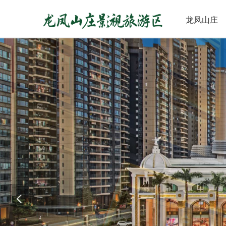
龙凤山庄
넳