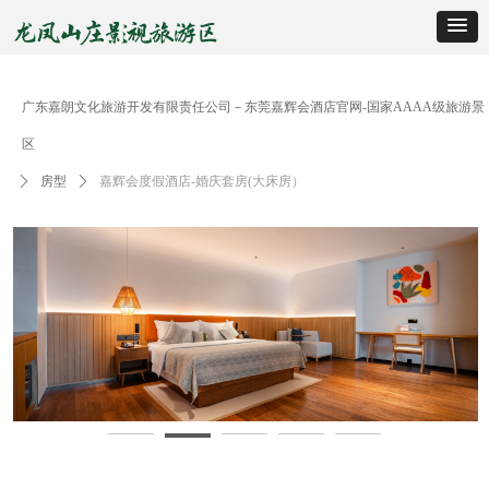
广东嘉朗文化旅游开发有限责任公司－东莞嘉辉会酒店官网-国家AAAA级旅游景
区
ꄲ
房型
ꄲ
嘉辉会度假酒店-婚庆套房(大床房）