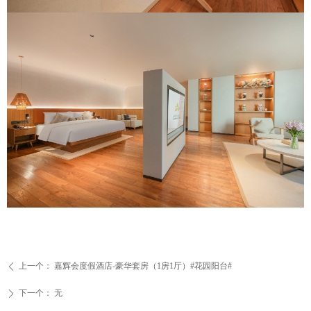
上一个：
嘉辉会度假酒店-豪华套房（1房1厅）#花园阳台#
ꄴ
下一个：
无
ꄲ