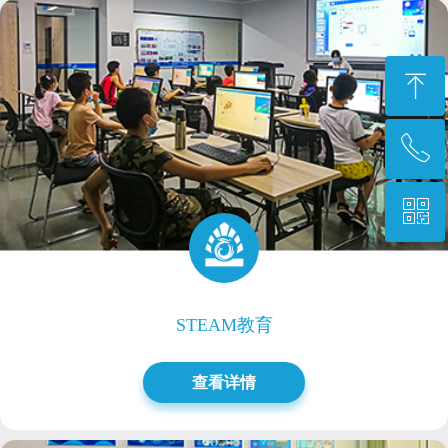
ꁸ
ꂅ
回到顶部
ꀥ
0769-87777455转2504
微信二维码
STEAM教育
查看详情