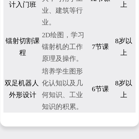
计入门班
上
业、建筑等行
业。
2D绘图，学习
镭射切割课
8岁以
镭射机的工作
7节课
程
上
原理及操作。
培养学生图形
双足机器人
化认知以及几
8岁以
6节课
外形设计
何知识、工业
上
知识的积累。