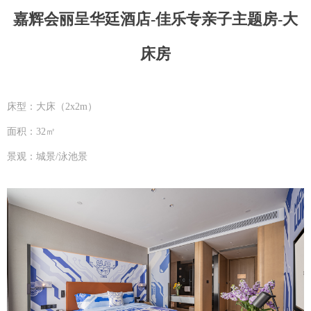
嘉辉会丽呈华廷酒店-佳乐专亲子主题房-大
床房
床型：大床（2x2m）
面积：32㎡
景观：城景/泳池景