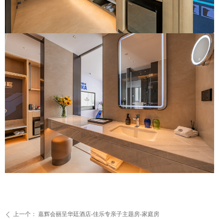
上一个：
嘉辉会丽呈华廷酒店-佳乐专亲子主题房-家庭房
ꄴ