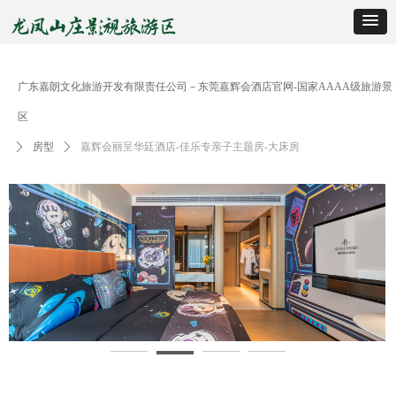
广东嘉朗文化旅游开发有限责任公司－东莞嘉辉会酒店官网-国家AAAA级旅游景
区
ꄲ
房型
ꄲ
嘉辉会丽呈华廷酒店-佳乐专亲子主题房-大床房