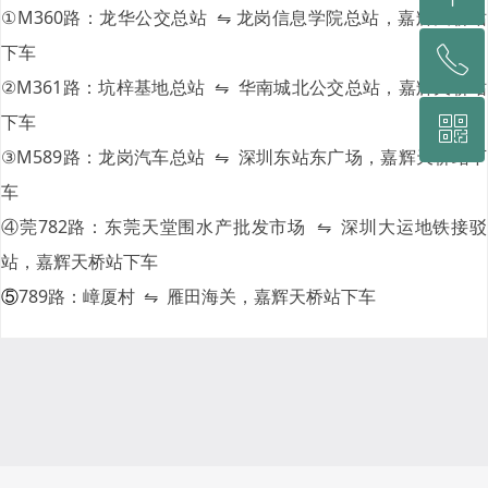
①M360路：龙华公交总站 ⇋ 龙岗信息学院总站，嘉辉天桥站
下车
ꂅ
回到顶部
②M361路：坑梓基地总站 ⇋ 华南城北公交总站，嘉辉天桥站
下车
ꀥ
0769-8777 8500
③M589路：龙岗汽车总站 ⇋ 深圳东站东广场，嘉辉天桥站下
车
微信二维码
④莞782路：东莞天堂围水产批发市场 ⇋ 深圳大运地铁接驳
站，嘉辉天桥站下车
⑤
789路：嶂厦村 ⇋ 雁田海关，嘉辉天桥站下车