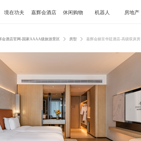
境在功夫
嘉辉会酒店
休闲购物
机器人
房地产
会酒店官网-国家AAAA级旅游景区
ꄲ
房型
ꄲ
嘉辉会丽呈华廷酒店-高级双床房