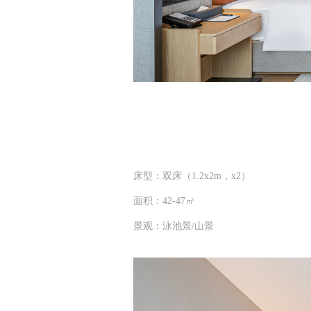
床型：双床（1.2x2m，x2）
面积：42-47㎡
景观：泳池景/山景